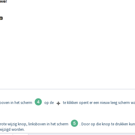
 boven in het scherm
op de
te klikken opent er een nieuw leeg scherm w
rote wijzig knop, linksboven in het scherm
. Door op die knop te drukken ku
wijzigd worden.