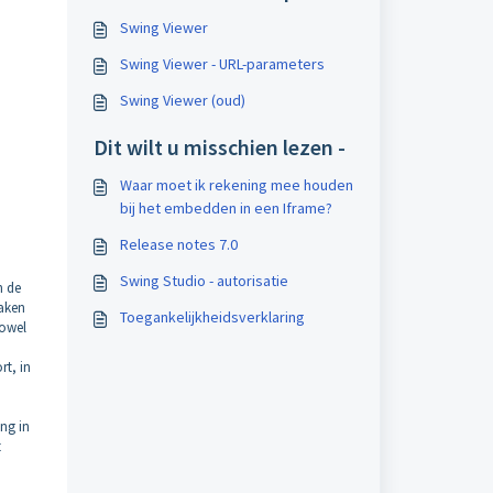
Swing Viewer
Swing Viewer - URL-parameters
Swing Viewer (oud)
Dit wilt u misschien lezen -
Waar moet ik rekening mee houden
bij het embedden in een Iframe?
Release notes 7.0
Swing Studio - autorisatie
n de
maken
Toegankelijkheidsverklaring
zowel
rt, in
ng in
t