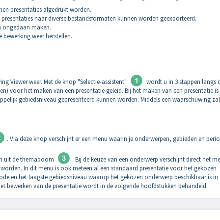
nnen presentaties afgedrukt worden.
 presentaties naar diverse bestandsformaten kunnen worden geëxporteerd.
en ongedaan maken.
 bewerking weer herstellen.
ng Viewer weer. Met de knop "Selectie-assistent"
wordt u in 3 stappen langs 
 voor het maken van een presentatie geleid. Bij het maken van een presentatie is
pelijk gebiedsniveau gepresenteerd kunnen worden. Middels een waarschuwing zal
. Via deze knop verschijnt er een menu waarin je onderwerpen, gebieden en peri
pen uit de themaboom
. Bij de keuze van een onderwerp verschijnt direct het m
n worden. In dit menu is ook meteen al een standaard presentatie voor het gekozen
ode en het laagste gebiedsniveau waarop het gekozen onderwerp beschikbaar is in
 Het bewerken van de presentatie wordt in de volgende hoofdstukken behandeld.