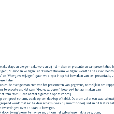
e alle stappen die gemaakt worden bij het maken en presenteren van presentaties. I
igen", "Perioden wijzigen" en "Presentatievorm wijzigen" wordt de basis van het 
es" en "Weergave wijzigen" gaan we dieper in op het bewerken van een presentatie, 
esentatie.
reken de overige manieren van het presenteren van gegevens, namelijk in een rappo
ens te exporteren. Het item "Gebiedsgroepen" bespreekt het aanmaken van
 het item "Menu" een aantal algemene opties voorbij.
p een groot scherm, zoals op een desktop of tablet. Daarom zal er een waarschuwi
opend wordt met een te klein scherm (vaak bij smartphones). Indien dit laatste he
t twee vingers over de kaart te bewegen.
el door Swing Viewer te navigeren, dit om het gebruiksgemak te vergroten;