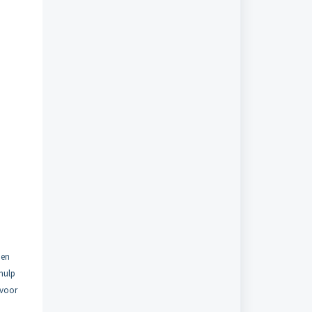
pen
ehulp
 voor