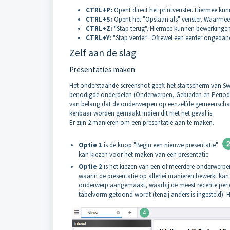
CTRL+P:
Opent direct het printvenster. Hiermee ku
CTRL+S:
Opent het "Opslaan als" venster. Waarmee
CTRL+Z:
"Stap terug". Hiermee kunnen bewerking
CTRL+Y:
"Stap verder". Oftewel een eerder ongedane
Zelf aan de slag
Presentaties maken
Het onderstaande screenshot geeft het startscherm van Swi
benodigde onderdelen (Onderwerpen, Gebieden en Perioden)
van belang dat de onderwerpen op eenzelfde gemeenschap
kenbaar worden gemaakt indien dit niet het geval is.
Er zijn 2 manieren om een presentatie aan te maken.
Optie 1
is de knop "Begin een nieuwe presentatie"
kan kiezen voor het maken van een presentatie.
Optie 2
is het kiezen van een of meerdere onderwer
waarin de presentatie op allerlei manieren bewerkt ka
onderwerp aangemaakt, waarbij de meest recente peri
tabelvorm getoond wordt (tenzij anders is ingesteld).