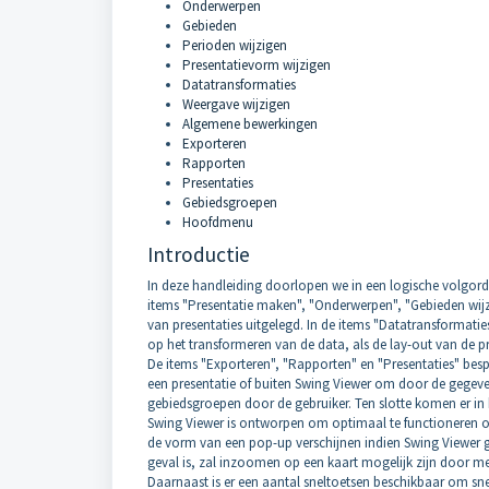
Onderwerpen
Gebieden
Perioden wijzigen
Presentatievorm wijzigen
Datatransformaties
Weergave wijzigen
Algemene bewerkingen
Exporteren
Rapporten
Presentaties
Gebiedsgroepen
Hoofdmenu
Introductie
In deze handleiding doorlopen we in een logische volgord
items "Presentatie maken", "Onderwerpen", "Gebieden wijz
van presentaties uitgelegd. In de items "Datatransformati
op het transformeren van de data, als de lay-out van de pr
De items "Exporteren", "Rapporten" en "Presentaties" besp
een presentatie of buiten Swing Viewer om door de gegev
gebiedsgroepen door de gebruiker. Ten slotte komen er in
Swing Viewer is ontworpen om optimaal te functioneren o
de vorm van een pop-up verschijnen indien Swing Viewer ge
geval is, zal inzoomen op een kaart mogelijk zijn door me
Daarnaast is er een aantal sneltoetsen beschikbaar om sn