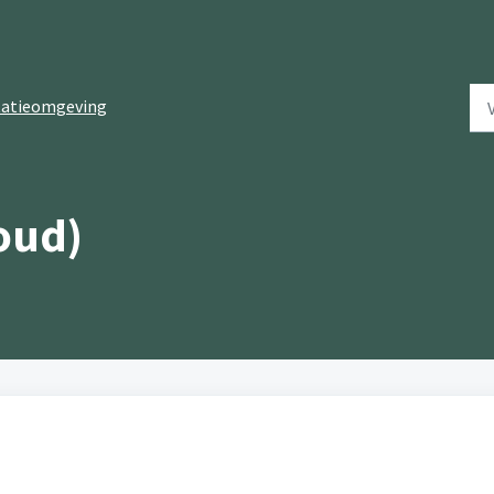
tatieomgeving
oud)